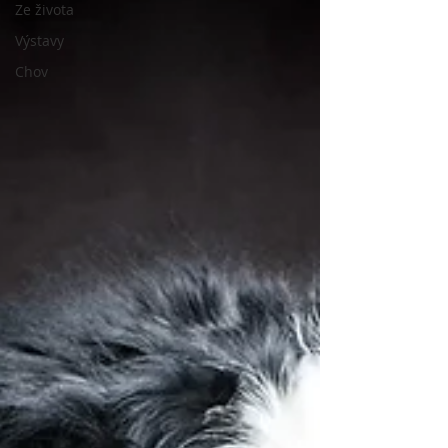
Ze života
Výstavy
Chov