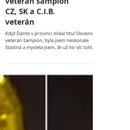
Dante a jeho
nejcennější tituly -
veterán šampion
CZ, SK a C.I.B.
veterán
Když Dante v prosinci získal titul Slovenský
veterán šampion, byla jsem neskonale
šťastná a myslela jsem, že už nic víc tohle
nepřekoná....