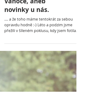
A po roce máme tu
Vánoce, aneb
novinky u nás.
.... a že toho máme tentokrát za sebou
opravdu hodně :-) Léto a podzim jsme
přežili v šíleném poklusu, kdy jsem fotila