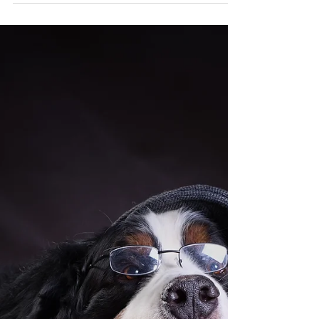
Vinnie má
narozeniny, my
máme přání jediný
Hodně štěstí, hodně zdraví, ale hlavně to
zdraví.... Z Vincenta je už "velký kluk", i když
zlobí pořád jako puberťák :-D Ale abych ho
jen...