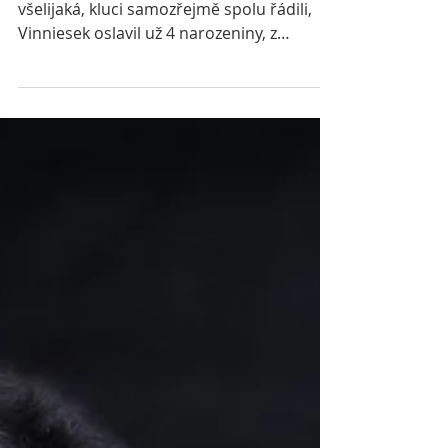
Krutá zima
Tentokrát byla pro nás zima taková
všelijaká, kluci samozřejmě spolu řádili,
Vinniesek oslavil už 4 narozeniny, z
Danteho se pomalu ale...