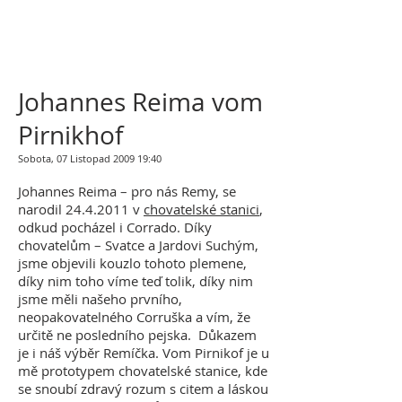
Johannes Reima vom
Pirnikhof
Sobota, 07 Listopad 2009 19:40
Johannes Reima – pro nás Remy, se
narodil
24.4.2011
v
chovatelské stanici
,
odkud pocházel i Corrado. Díky
chovatelům – Svatce a Jardovi Suchým,
jsme objevili kouzlo tohoto plemene,
díky nim toho víme teď tolik, díky nim
jsme měli našeho prvního,
neopakovatelného Corruška a vím, že
určitě ne posledního pejska. Důkazem
je i náš výběr Remíčka. Vom Pirnikof je u
mě prototypem chovatelské stanice, kde
se snoubí zdravý rozum s citem a láskou