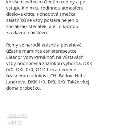
ke všem zvířecím členům rodiny a po
vstupu k nim tu rodinnou atmosféru
doslova cítíte. Pohodová smečka
salašníků se vždy postará ne jen o
socializaci štěňátek, ale i o každou
zvědavou návštěvu.
Remy se narodil krásné a povahově
úžasné mamince canisterapeutce
Eleanor vom Pirnikhof, na výstavách
vždy hodnocená známkou výborná, DKK
0/0, DKL 0/0, OCD frei a neméně
úžasnému tatínkovi, CH. Béďovi Haf z
Jundrova, DKK 1/0, DKL 0/0. Takže vítej
doma drobečku.
ZAJÍMAVÉ ODKAZY
KYOCERA
Barf.cz