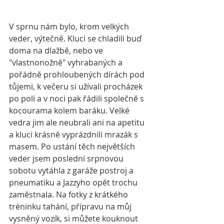
V sprnu nám bylo, krom velkých 
veder, výtečně. Kluci se chladili buď 
doma na dlažbě, nebo ve 
"vlastnonožně" vyhrabaných a 
pořádně prohloubených dírách pod 
tůjemi, k večeru si užívali procházek 
po poli a v noci pak řádili společně s 
kocourama kolem baráku. Velké 
vedra jim ale neubrali ani na apetitu 
a kluci krásně vyprázdnili mrazák s 
masem. Po ustání těch největších 
veder jsem poslední srpnovou 
sobotu vytáhla z garáže postroj a 
pneumatiku a Jazzyho opět trochu 
zaměstnala. Na fotky z krátkého 
tréninku tahání, přípravu na můj 
vysněný vozík, si můžete kouknout 