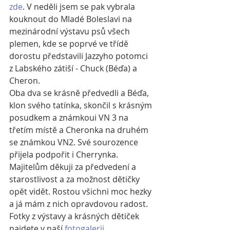
zde
. V neděli jsem se pak vybrala 
kouknout do Mladé Boleslavi na 
mezinárodní výstavu psů všech 
plemen, kde se poprvé ve třídě 
dorostu představili Jazzyho potomci 
z Labského zátiší - Chuck (Béďa) a 
Cheron.
Oba dva se krásně předvedli a Béďa, 
klon svého tatínka, skončil s krásným 
posudkem a známkoui VN 3 na 
třetím místě a Cheronka na druhém 
se známkou VN2. Své sourozence 
přijela podpořit i Cherrynka. 
Majitelům děkuji za předvedení a 
starostlivost a za možnost dětičky 
opět vidět. Rostou všichni moc hezky 
a já mám z nich opravdovou radost. 
Fotky z výstavy a krásných dětiček 
najdete v naší 
fotogalerii
.