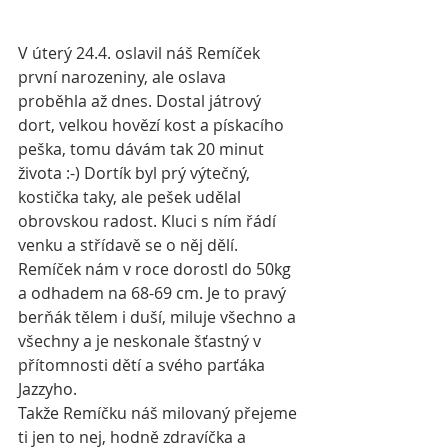
V úterý 24.4. oslavil náš Remíček 
první narozeniny, ale oslava 
proběhla až dnes. Dostal játrový 
dort, velkou hovězí kost a pískacího 
peška, tomu dávám tak 20 minut 
života :-) Dortík byl prý výtečný, 
kostička taky, ale pešek udělal 
obrovskou radost. Kluci s ním řádí 
venku a střídavě se o něj dělí. 
Remíček nám v roce dorostl do 50kg 
a odhadem na 68-69 cm. Je to pravý 
berňák tělem i duší, miluje všechno a 
všechny a je neskonale šťastný v 
přítomnosti dětí a svého parťáka 
Jazzyho. 
Takže Remíčku náš milovaný přejeme 
ti jen to nej, hodně zdravíčka a 