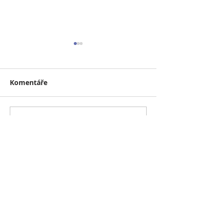
Komentáře
Naše lednové léčení.
(Ne)Veselé Vá
Komentování u tohoto
příspěvku již není k dispozici.
2020
Pro více informací kontaktujte
vlastníka webu.
ZAJÍMAVÉ ODKAZY
KYOCERA