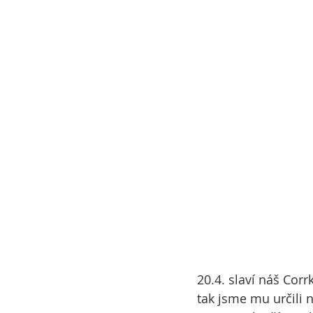
20.4. slaví náš Corr
tak jsme mu určili 