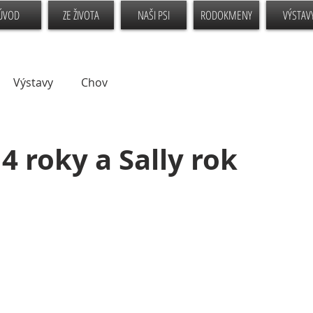
ÚVOD
ZE ŽIVOTA
NAŠI PSI
RODOKMENY
VÝSTAV
Výstavy
Chov
1
4 roky a Sally rok