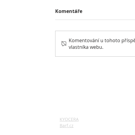
Komentáře
Komentování u tohoto příspěvk
Zima a jaro 2021
vlastníka webu.
ZAJÍMAVÉ ODKAZY
KYOCERA
Barf.cz