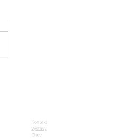
Veselé Vánoce 2020
STRÁNKY
Kontakt
Výstavy
Chov