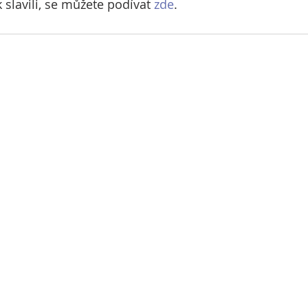
k slavili, se můžete podívat 
zde
. 