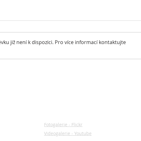
u již není k dispozici. Pro více informací kontaktujte
Naše lednové léčení.
(Ne)
GALERIE
Fotogalerie - Flickr
Videogalerie - Youtube