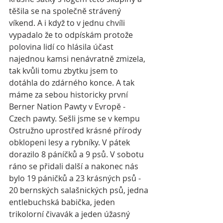
těšila se na společně strávený 
víkend. A i když to v jednu chvíli 
vypadalo že to odpískám protože 
polovina lidí co hlásila účast 
najednou kamsi nenávratně zmizela, 
tak kvůli tomu zbytku jsem to 
dotáhla do zdárného konce. A tak 
máme za sebou historicky první 
Berner Nation Pawty v Evropě - 
Czech pawty. Sešli jsme se v kempu 
Ostružno uprostřed krásné přírody 
obklopeni lesy a rybníky. V pátek 
dorazilo 8 páníčků a 9 psů. V sobotu 
ráno se přidali další a nakonec nás 
bylo 19 páničků a 23 krásných psů - 
20 bernských salašnických psů, jedna 
entlebuchská babička, jeden 
trikolorní čivavák a jeden úžasný 