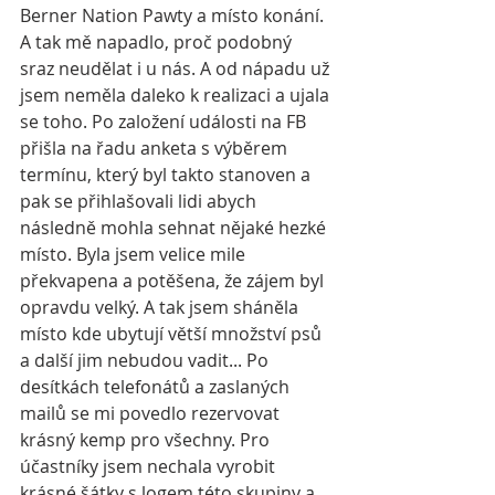
Berner Nation Pawty a místo konání. 
A tak mě napadlo, proč podobný 
sraz neudělat i u nás. A od nápadu už 
jsem neměla daleko k realizaci a ujala 
se toho. Po založení události na FB 
přišla na řadu anketa s výběrem 
termínu, který byl takto stanoven a 
pak se přihlašovali lidi abych 
následně mohla sehnat nějaké hezké 
místo. Byla jsem velice mile 
překvapena a potěšena, že zájem byl 
opravdu velký. A tak jsem sháněla 
místo kde ubytují větší množství psů 
a další jim nebudou vadit... Po 
desítkách telefonátů a zaslaných 
mailů se mi povedlo rezervovat 
krásný kemp pro všechny. Pro 
účastníky jsem nechala vyrobit 
krásné šátky s logem této skupiny a 