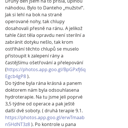
Druhý den jsem na to přišla, úplnou 
náhodou. Bylo to Danteho „mužství“. 
Jak si lehl na bok na straně 
operované nohy, tak chlupy 
dosahovali přesně na ránu. A jelikož 
tahle část těla opravdu není sterilní a 
zabránit dotyku nešlo, tak krom 
ostříhání těchto chlupů se muselo 
přistoupit k zalepení rány a 
častějšímu ošetřování a přelepování 
(
https://photos.app.goo.gl/BpGPxfj6q
Egcb4gP8
 ).
Do týdne byla rána krásná a panem 
doktorem nám byla odsouhlasena 
hydroterapie. Na tu jsme jeli poprvé 
3,5 týdne od operace a pak ještě 
další dvě soboty. ( druhá terapie 9.1. 
https://photos.app.goo.gl/erwTmaab
n5HdNT3z8
 ). Po kontrole u pana 