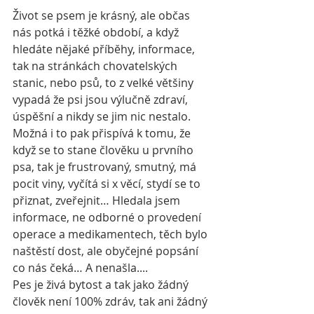
Život se psem je krásný, ale občas 
nás potká i těžké období, a když 
hledáte nějaké příběhy, informace, 
tak na stránkách chovatelských 
stanic, nebo psů, to z velké většiny 
vypadá že psi jsou výlučně zdraví, 
úspěšní a nikdy se jim nic nestalo. 
Možná i to pak přispívá k tomu, že 
když se to stane člověku u prvního 
psa, tak je frustrovaný, smutný, má 
pocit viny, vyčítá si x věcí, stydí se to 
přiznat, zveřejnit… Hledala jsem 
informace, ne odborné o provedení 
operace a medikamentech, těch bylo 
naštěstí dost, ale obyčejné popsání 
co nás čeká… A nenašla....
Pes je živá bytost a tak jako žádný 
člověk není 100% zdráv, tak ani žádný 