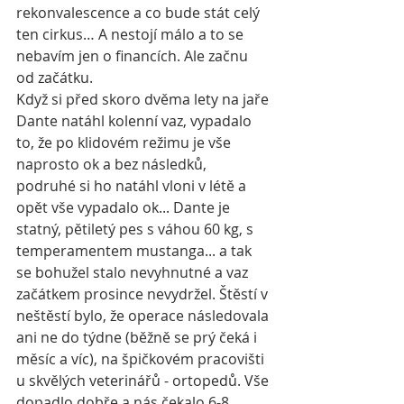
rekonvalescence a co bude stát celý 
ten cirkus… A nestojí málo a to se 
nebavím jen o financích. Ale začnu 
od začátku. 
Když si před skoro dvěma lety na jaře 
Dante natáhl kolenní vaz, vypadalo 
to, že po klidovém režimu je vše 
naprosto ok a bez následků, 
podruhé si ho natáhl vloni v létě a 
opět vše vypadalo ok... Dante je 
statný, pětiletý pes s váhou 60 kg, s 
temperamentem mustanga... a tak 
se bohužel stalo nevyhnutné a vaz 
začátkem prosince nevydržel. Štěstí v 
neštěstí bylo, že operace následovala 
ani ne do týdne (běžně se prý čeká i 
měsíc a víc), na špičkovém pracovišti 
u skvělých veterinářů - ortopedů. Vše 
dopadlo dobře a nás čekalo 6-8 