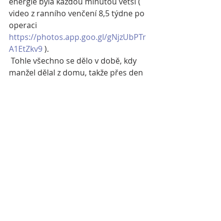
energie byla každou minutou větší ( 
video z ranního venčení 8,5 týdne po 
operaci 
https://photos.app.goo.gl/gNjzUbPTr
A1EtZkv9
 ).
 Tohle všechno se dělo v době, kdy 
manžel dělal z domu, takže přes den 
byl pod jeho dohledem a odpoledne 
a v noci po mým. Od prvního dne to 
je boj nás všech, včetně našeho 
skoro desetiletého veterána 
Remíčka, který nechápal proč musí 
spát taky doma, proč nemůžou kluci 
spolu kravit, proč Dante odjíždí 
pravidelně někam pryč bez něj… je to 
náročné, namáhavé, dlouhé a ještě 
to nekončí. A drahé. Každé 
pracoviště má jiné ceny, naši operaci, 
předoperační vyšetření a léky po 