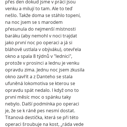
přes den dokud jsme v práci jsou 
venku a milují to tam. Ale to teď 
nešlo. Takže doma se stáhlo topení, 
na noc jsem se s marodem 
přesunula do nejmenší místnosti 
baráku (aby nemohl v noci trajdat 
jako první noc po operaci a já si 
bláhově ustlala v obýváku), otevřela 
okno a spala 8 týdnů v "lednici", 
protože v prosinci a lednu je venku 
opravdu zima. Jednu noc jsem zkusila 
okno zavřít a z Danteho se stala 
ufuněná lokomotiva se kterou se 
opravdu spát nedalo. I když ono to 
první měsíc moc o spánku taky 
nebylo. Další podmínka po operaci 
je, že se k ráně pes nesmí dostat. 
Titanová destička, která se při této 
operaci šroubuje na kost, „ráda vede 