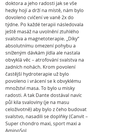
doktora a jeho radosti jak se vše 
hezky hojí a drží na místě, nám bylo 
dovoleno cvičení ve vaně 2x do 
týdne. Po každé terapii následovala 
ještě masáž na uvolnění ztuhlého 
svalstva a magnetoterapie. „Díky“ 
absolutnímu omezení pohybu a 
sníženým dávkám jídla ale nastala 
obvyklá věc – atrofování svalstva na 
zadních nohách. Krom povolení 
častější hydroterapie už bylo 
povoleno i vrácení se k obvyklému 
množství masa. To bylo u misky 
radosti. A tak Dante dostával navíc 
půl kila svaloviny (je na masu 
celoživotně) aby bylo z čeho budovat 
svalstvo, nasadili se doplňky (Canvit – 
Super chondro maxi, sport maxi a 
AminoSol 