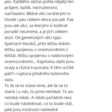
pes. Každého občas potká nějaký ten 
průjem, kašlík, nechutenství, 
nachlazení. Běžné věci se kterými si 
člověk i pes celkem lehce poradí. Pak 
jsou ale věci, se kterými si kolikrát 
poradit neumíme, a je jich celkem 
dost. Od genetických věcí typu 
špatných kloubů, přes léčbu ledvin, 
léčbu spojenou s onemocněním z 
klíšťat, léčbu spojenou s nádorovými 
onemocněními... Kapitolou další jsou 
úrazy a různá traumata. K těm určitě 
patří i ruptura předního kolenního 
vazu.
To že se to stává víme, ale že se to 
stane i u nás, to jsme nečekali. To asi 
nečeká nikdo. A nikdo pořádně neví, 
co bude následovat, co to bude stát, 
jaké jsou možnosti následné 