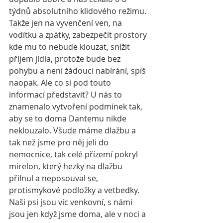
týdnů absolutního klidového režimu. 
Takže jen na vyvenčení ven, na 
vodítku a zpátky, zabezpečit prostory 
kde mu to nebude klouzat, snížit 
příjem jídla, protože bude bez 
pohybu a není žádoucí nabírání, spíš 
naopak. Ale co si pod touto 
informací představit? U nás to 
znamenalo vytvoření podmínek tak, 
aby se to doma Dantemu nikde 
neklouzalo. Všude máme dlažbu a 
tak než jsme pro něj jeli do 
nemocnice, tak celé přízemí pokryl 
mirelon, který hezky na dlažbu 
přilnul a neposouval se, 
protismykové podložky a vetbedky. 
Naši psi jsou víc venkovní, s námi 
jsou jen když jsme doma, ale v noci a 