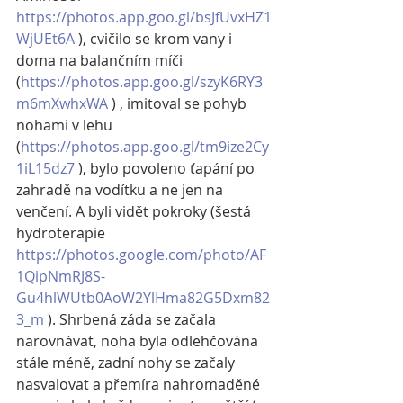
https://photos.app.goo.gl/bsJfUvxHZ1
WjUEt6A
 ), cvičilo se krom vany i 
doma na balančním míči 
(
https://photos.app.goo.gl/szyK6RY3
m6mXwhxWA
 ) , imitoval se pohyb 
nohami v lehu 
(
https://photos.app.goo.gl/tm9ize2Cy
1iL15dz7
 ), bylo povoleno ťapání po 
zahradě na vodítku a ne jen na 
venčení. A byli vidět pokroky (šestá 
hydroterapie 
https://photos.google.com/photo/AF
1QipNmRJ8S-
Gu4hlWUtb0AoW2YlHma82G5Dxm82
3_m
 ). Shrbená záda se začala 
narovnávat, noha byla odlehčována 
stále méně, zadní nohy se začaly 
nasvalovat a přemíra nahromaděné 