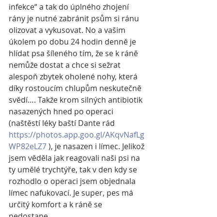
infekce“ a tak do úplného zhojení 
rány je nutné zabránit psům si ránu 
olizovat a vykusovat. No a vašim 
úkolem po dobu 24 hodin denně je 
hlídat psa šíleného tím, že se k ráně 
nemůže dostat a chce si sežrat 
alespoň zbytek oholené nohy, která 
díky rostoucím chlupům neskutečně 
svědí…. Takže krom silných antibiotik 
nasazených hned po operaci 
(naštěstí léky baští Dante rád 
https://photos.app.goo.gl/AKqvNafLg
WP82eLZ7
 ), je nasazen i límec. Jelikož 
jsem věděla jak reagovali naši psi na 
ty umělé trychtýře, tak v den kdy se 
rozhodlo o operaci jsem objednala 
límec nafukovací. Je super, pes má 
určitý komfort a k ráně se 
nedostane. 