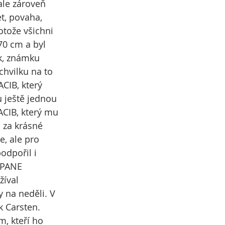
ale zároveň 
t, povaha, 
rotože všichni 
70 cm a byl 
k, známku 
hvilku na to 
CIB, který 
u ještě jednou 
ACIB, který mu 
 za krásné 
e, ale pro 
odpořil i 
 PANE 
íval 
 na neděli. V 
 Carsten. 
, kteří ho 