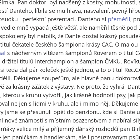
imka. Pan doktor  byl nadšený z kostry, mohutnosti, 
í Danteho, líbila se mu hlava, nasvalení, pevný hřbe
udku i perfektní prezentaci. Danteho si 
přeměřil
, p
a vedle mně vypadá ještě větší, ale naměřil těsně pod 
 spokojený byl natolik, že Dante dostal krásný posude
 titul čekatele českého šampiona krásy CAC. O malou c
al
 s nádherným vítězem šampionů Roverem o titul CA
vý držitel titulů Interchampion a šampion ČMKU. Rovík
i teda dal pár koleček ještě jednou, a to o titul Rec.C
dělil. Děkujeme soupeřům, ale hlavně panu doktorovi
 za krásný zážitek z výstavy. Ne proto, že vyhrál Dant
kterou v kruhu vytvořil, jak krásně hodnotil psy, jak p
val ne jen s lidmi v kruhu, ale i mimo něj. Děkujeme
 jsme se přesunuli opět do penzionu, kde si Dante už
l nové známosti s místním osazenstvem a nabíral síly
rňáky velice milý a příjemný dánský rozhodčí pan Birk
ne jen paničkám a handlerkám, ale i posuzovaným psům