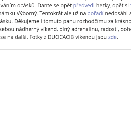
áváním ocásků. Dante se opět 
předvedl
 hezky, opět si 
námku Výborný. Tentokrát ale už na 
pořadí
 nedosáhl 
pásku. Děkujeme i tomuto panu rozhodčímu za krásno
ebou nádherný víkend, plný adrenalinu, radosti, poh
se na další. Fotky z DUOCACIB víkendu jsou 
zde
.