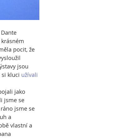
 Dante 
v krásném 
měla pocit, že 
ysloužil 
ýstavy jsou 
si kluci 
užívali
ojali jako 
li jsme se 
 ráno jsme se 
uh a 
obě vlastní a 
pana 