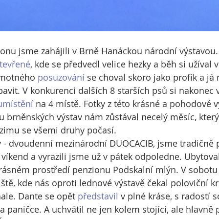
zonu jsme zahájili v Brně Hanáckou národní výstavou.
otevřené
, kde se předvedl velice hezky a běh si užíval 
amotného 
posuzování
 se choval skoro jako profík a já 
bavit. V konkurenci dalších 8 starších psů si nakonec v
umístění
 na 4 místě. Fotky z této krásné a pohodové v
u brněnských výstav nám zůstával necelý měsíc, který 
 zimu se všemi druhy počasí.
av - dvoudenní mezinárodní DUOCACIB, jsme tradičně p
ý víkend a vyrazili jsme už v pátek odpoledne. Ubytova
krásném prostředí penzionu Podskalní mlýn. V sobotu
ště, kde nás oproti lednové výstavě čekal poloviční kr
hale. Dante se opět 
představil
 v plné kráse, s radostí s
 paničce. A uchvátil ne jen kolem stojící, ale hlavně 