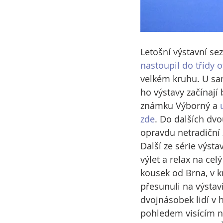
Letošní výstavní se
nastoupil do třídy 
velkém kruhu. U s
ho výstavy začínají 
známku Výborný a 
zde
. Do dalších dvo
opravdu netradiční
Další ze série výst
výlet a relax na cel
kousek od Brna, v 
přesunuli na výstavi
dvojnásobek lidí v 
pohledem visícím na