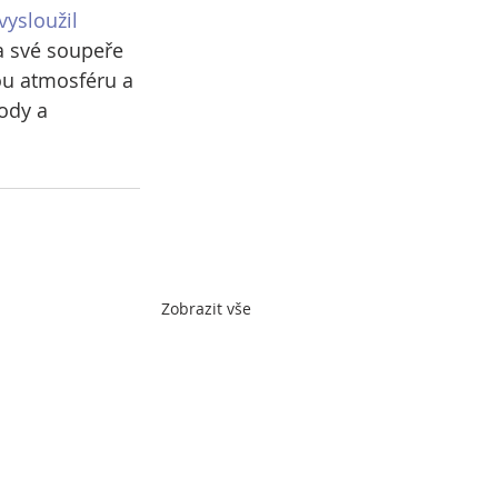
vysloužil
a své soupeře 
u atmosféru a 
ody a 
Zobrazit vše