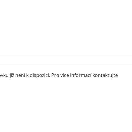
u již není k dispozici. Pro více informací kontaktujte
Lede
Máme doma šampiona
Rumunska a C.I.B.- a