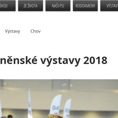
ÚVOD
ZE ŽIVOTA
NAŠI PSI
RODOKMENY
VÝSTAV
Výstavy
Chov
rněnské výstavy 2018