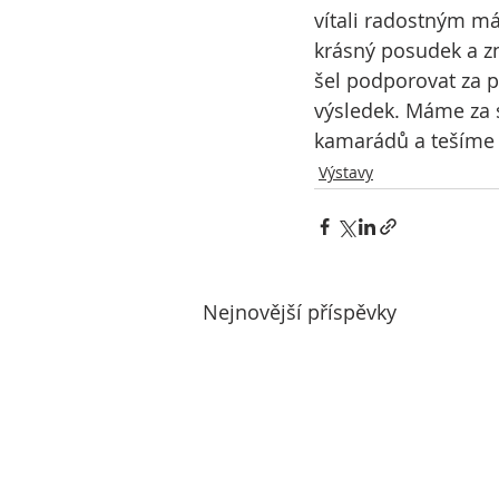
vítali radostným m
krásný posudek a z
šel podporovat za 
výsledek. Máme za s
kamarádů a tešíme 
Výstavy
Nejnovější příspěvky