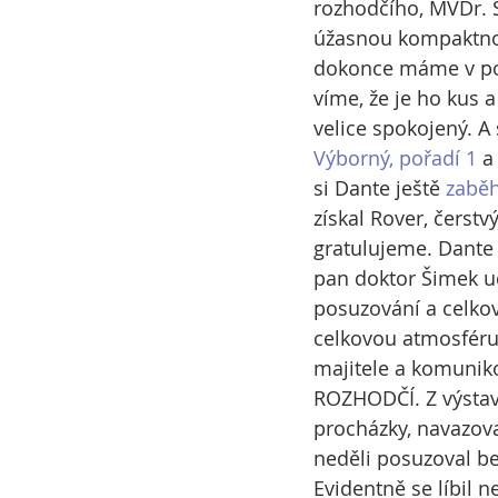
rozhodčího, MVDr. Š
úžasnou kompaktnost
dokonce máme v pos
víme, že je ho kus 
velice spokojený. A
Výborný, pořadí 1
 a
si Dante ještě 
zaběh
získal Rover, čerst
gratulujeme. Dante s
pan doktor Šimek u
posuzování a celkově
celkovou atmosféru, 
majitele a komuniko
ROZHODČÍ. Z výstavy
procházky, navazova
neděli posuzoval be
Evidentně se líbil 