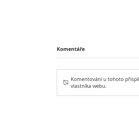
Komentáře
Komentování u tohoto příspěvk
vlastníka webu.
Dante Slovenským
šampionem krásy.