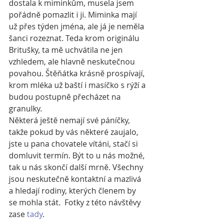
dostala k miminkům, musela jsem 
pořádně pomazlit i ji. Miminka mají 
už přes týden jména, ale já je neměla 
šanci rozeznat. Teda krom originálu 
Britušky, ta mě uchvátila ne jen 
vzhledem, ale hlavně neskutečnou 
povahou. Štěňátka krásně prospívají, 
krom mléka už baští i masíčko s rýží a 
budou postupně přecházet na 
granulky.
Některá ještě nemají své páníčky, 
takže pokud by vás některé zaujalo, 
jste u pana chovatele vítáni, stačí si 
domluvit termín. Být to u nás možné, 
tak u nás skončí další mrně. Všechny 
jsou neskutečně kontaktní a mazlivá 
a hledají rodiny, kterých členem by 
se mohla stát.  Fotky z této návštěvy 
zase 
tady
.