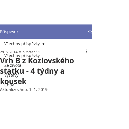
Příspěvek
Všechny příspěvky
29. 6. 2014
Minut čtení: 1
Všechny příspěvky
Vrh B z Kozlovského
Ze života
statku - 4 týdny a
Výstavy
kousek
Chov
Aktualizováno:
1. 1. 2019