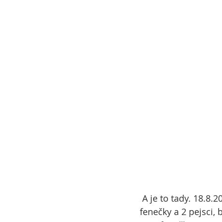
 A je to tady. 18.8.2012 se narodilo Jazzymu a Darli Palmater 6 krásných miminek. 4 
fenečky a 2 pejsci,