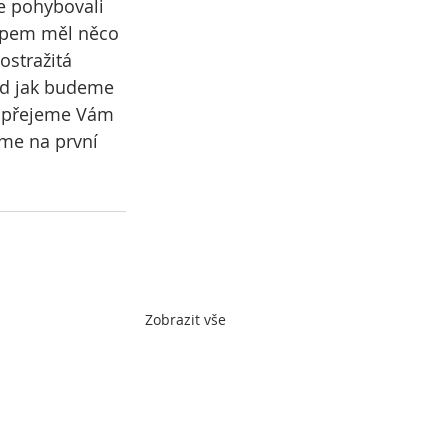
se pohybovali 
tupem měl něco 
ostražitá 
ed jak budeme 
é, přejeme Vám 
íme na první 
Zobrazit vše