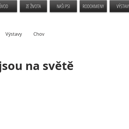
ÚVOD
ZE ŽIVOTA
NAŠI PSI
RODOKMENY
VÝSTAV
Výstavy
Chov
1
jsou na světě