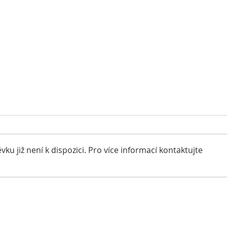
u již není k dispozici. Pro více informací kontaktujte
Dant
Danteho jarní štěňátka