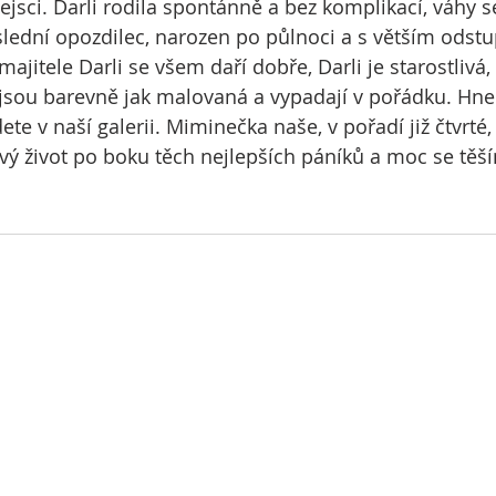
pejsci. Darli rodila spontánně a bez komplikací, váhy 
slední opozdilec, narozen po půlnoci a s větším ods
majitele Darli se všem daří dobře, Darli je starostlivá, 
jsou barevně jak malovaná a vypadají v pořádku. Hn
jdete v naší galerii. Miminečka naše, v pořadí již čtvrt
avý život po boku těch nejlepších páníků a moc se těš