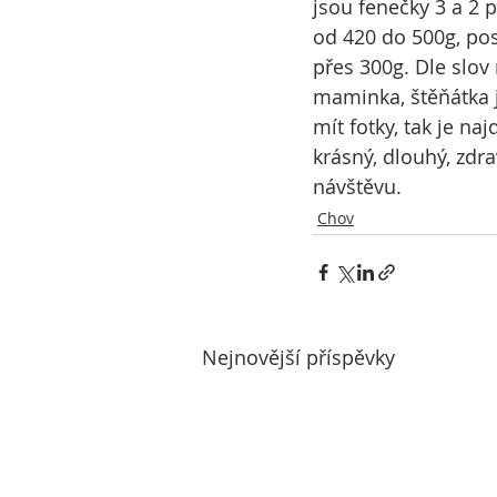
jsou fenečky 3 a 2 
od 420 do 500g, po
přes 300g. Dle slov 
maminka, štěňátka 
mít fotky, tak je na
krásný, dlouhý, zdr
návštěvu.  
Chov
Nejnovější příspěvky