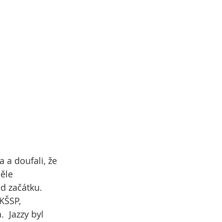
 a doufali, že 
ěle 
d začátku. 
KŠSP, 
  Jazzy byl 