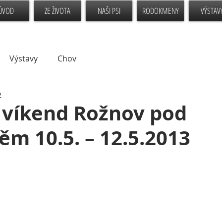
ÚVOD
ZE ŽIVOTA
NAŠI PSI
RODOKMENY
VÝSTAV
Výstavy
Chov
2
 víkend Rožnov pod
m 10.5. – 12.5.2013