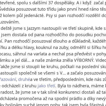
tevřené, spolu s dalšími 37 dospěláky. A i když  začal
védska posuzovat tuto třídu jako první hned ráno těs
až kolem půl jedenácté. Psy si pan rozhodčí rozdělil d
suzováním. 
deště jsme s Jazzym nastoupili ve třetí skupině, kde s
 jsem dostala od pana rozhodčího do posudku pochva
í. Pan rozhodčí posuzoval dlouho a důkladně, každéh
řku a délku hlavy, kouknul na zuby, odměřil si šířku hr
ocasu, sáhnul na varlata a nechal psa předvést v pohy
námku a jel dál… a naše známka zněla VÝBORNÝ. Vide
 Takže jsme si stoupli ke kruhu, počkali na poslední sk
astoupili společně se všemi s V… a začalo posuzování
yřazování
, 
druhé
a ve třetím, předposledním, kde nás z
 odcházeli z kruhu 
jako třetí
. Byla to nádhera, máme 
dost, že jsme se v tak silné konkurenci dostali až tak
odcházela promočena až na spodní prádlo a díky nev
ky holinám suché jenom nohy, tak jsem byla šťastná 