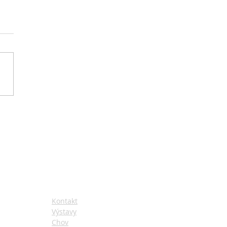
n a únor 2020
STRÁNKY
Kontakt
Výstavy
Chov