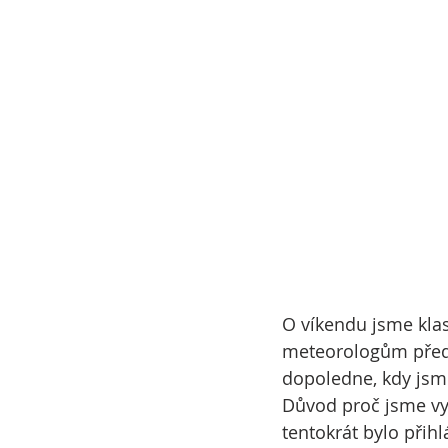
O víkendu jsme klasi
meteorologům předp
dopoledne, kdy jsme
Důvod proč jsme vyr
tentokrát bylo přih