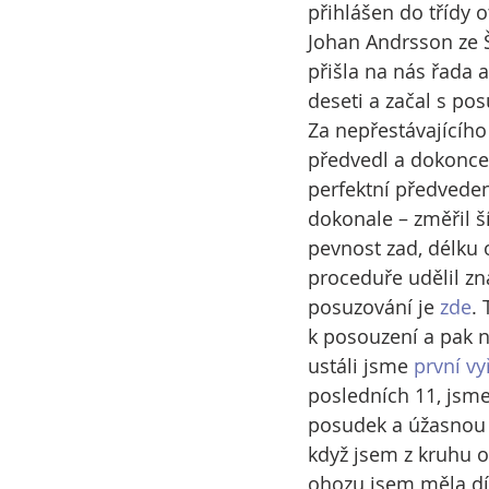
přihlášen do třídy o
Johan Andrsson ze Š
přišla na nás řada 
deseti a začal s po
Za nepřestávajícího 
předvedl a dokonce
perfektní předveden
dokonale – změřil ší
pevnost zad, délku 
proceduře udělil z
posuzování je 
zde
.
k posouzení a pak n
ustáli jsme
 první v
posledních 11, jsme
posudek a úžasnou ra
když jsem z kruhu 
ohozu jsem měla dí