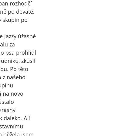
 pan rozhodčí 
ně po deváté, 
o skupin po 
e Jazzy úžasně 
lu za 
o psa prohlídl 
udníku, zkusil 
bu. Po této 
o z našeho 
upinu 
 na novo, 
ůstalo 
krásný 
 daleko. A i 
ýstavnímu 
a běžela jsem 