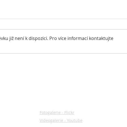
u již není k dispozici. Pro více informací kontaktujte
Lede
Máme doma šampiona
Rumunska a C.I.B.- a
GALERIE
Fotogalerie - Flickr
Videogalerie - Youtube