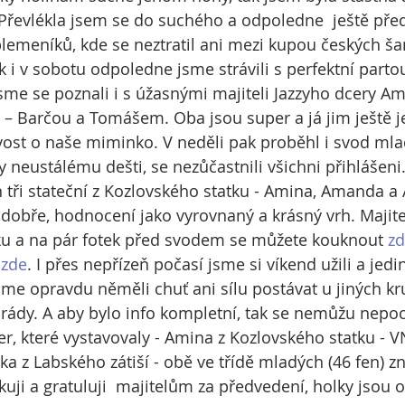
Převlékla jsem se do suchého a odpoledne  ještě pře
lemeníků, kde se neztratil ani mezi kupou českých š
ak i v sobotu odpoledne jsme strávili s perfektní partou 
sme se poznali i s úžasnými majiteli Jazzyho dcery Ami
 – Barčou a Tomášem. Oba jsou super a já jim ještě j
ivost o naše miminko. V neděli pak proběhl i svod mla
neustálému dešti, se nezůčastnili všichni přihlášeni. 
n tři stateční z Kozlovského statku - Amina, Amanda a 
dobře, hodnocení jako vyrovnaný a krásný vrh. Maji
sku a na pár fotek před svodem se můžete kouknout 
z
 
zde
. I přes nepřízeň počasí jsme si víkend užili a jedin
sme opravdu něměli chuť ani sílu postávat u jiných kr
rády. A aby bylo info kompletní, tak se nemůžu nepoc
r, které vystavovaly - Amina z Kozlovského statku - VN
a z Labského zátiší - obě ve třídě mladých (46 fen) z
uji a gratuluji  majitelům za předvedení, holky jsou 