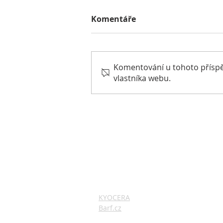
Komentáře
Komentování u tohoto příspěvk
vlastníka webu.
Dante Slovenským
šampionem krásy.
ZAJÍMAVÉ ODKAZY
KYOCERA
Barf.cz