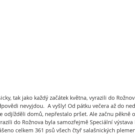
cky, tak jako každý začátek května, vyrazili do Rožnova
ovědi nevyjdou.  A vyšly! Od pátku večera až do ned
 odjížděli domů, nepřestalo pršet. Ale začnu pěkně o
azili do Rožnova byla samozřejmě Speciální výstava 
lášeno celkem 361 psů všech čtyř salašnických plemen.