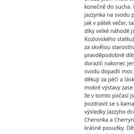
konečně do sucha. 
Jazzynka na svodu p
jak v pátek večer, t
díky velké náhodě j
Kozlovského statku)
za skvělou starostl
pravděpodobně díky 
dorazili nakonec je
svodu dopadli moc 
děkuji za péči a lá
mokré výstavy zase
že v tomto počasí j
pozdravit se s kama
výsledky Jazzyho dce
Cheronka a Cherrynk
krásné posudky. Děk