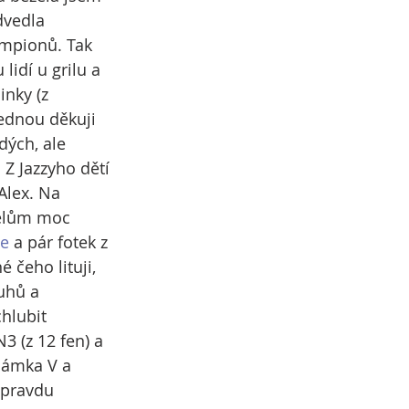
dvedla 
ampionů. Tak 
lidí u grilu a 
nky (z 
ednou děkuji 
dých, ale 
Z Jazzyho dětí 
Alex. Na 
telům moc 
de
 a pár fotek z 
é čeho lituji, 
uhů a 
hlubit 
3 (z 12 fen) a 
námka V a 
opravdu 