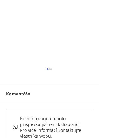
Komentáře
Naše lednové léčení.
(Ne)Veselé Vá
Komentování u tohoto
příspěvku již není k dispozici.
2020
Pro více informací kontaktujte
vlastníka webu.