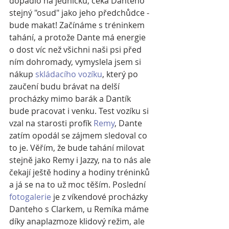
dopadlo na jedničku, čeká Danteho 
stejný "osud" jako jeho předchůdce - 
bude makat! Začínáme s tréninkem 
tahání, a protože Dante má energie 
o dost víc než všichni naši psi před 
ním dohromady, vymyslela jsem si 
nákup 
skládacího vozíku
, který po 
zaučení budu brávat na delší 
procházky mimo barák a Dantík 
bude pracovat i venku. Test vozíku si 
vzal na starosti profík 
Remy
, Dante 
zatím opodál se zájmem sledoval co 
to je. Věřím, že bude tahání milovat 
stejně jako Remy i Jazzy, na to nás ale 
čekají ještě hodiny a hodiny tréninků 
a já se na to už moc těším. Poslední 
fotogalerie
 je z víkendové procházky 
Danteho s Clarkem, u Remíka máme 
díky anaplazmoze klidový režim, ale 